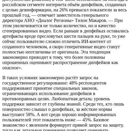
российском сегменте интернета объём дипфейков, созданных
с целью дезинформации, на 26% превысил показатели за весь
прошлый год, — отмечает заместитель генерального
директора АНО «Диалог Регионы» Тихон Макаров. — При
этом увеличивается не только количество, но и качество
сгенерированных видео. Если раньше в дипфейках оставались
артефакты вроде пресловутых шести пальцев на руке, то уже
сейчас пользователю сложно отличить ИИ-контент от
созданного человеком, а скоро генеративные видео станут
полностью неотличимы от оригинала. Эта тенденция
закономерно приводит к тому, что более половины
опрошенных оценивают распространение дипфейков как
опасное».
В таких условиях закономерно растёт запрос на
государственное регулирование: 48% респондентов
поддерживают принятие специальных законов,
ограничивающих использование дипфейков в
противоправных целях. Любопытная деталь: уровень
поддержки зависит от глубины знаний. Среди тех, кто лишь
поверхностно слышал о дипфейках, за жёсткие нормы
выступают 58%. А вот среди хорошо информированных
пользователей этот показатель ниже — 45%. Базовое
знакомство с явлением формирует прямой запрос на защиту,
тогда как детальное понимание позволяет оценивать