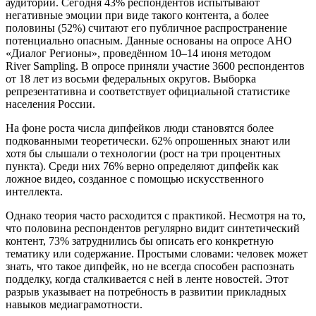
аудитории. Сегодня 43% респондентов испытывают
негативные эмоции при виде такого контента, а более
половины (52%) считают его публичное распространение
потенциально опасным. Данные основаны на опросе АНО
«Диалог Регионы», проведённом 10–14 июня методом
River Sampling. В опросе приняли участие 3600 респондентов
от 18 лет из восьми федеральных округов. Выборка
репрезентативна и соответствует официальной статистике
населения России.
На фоне роста числа дипфейков люди становятся более
подкованными теоретически. 62% опрошенных знают или
хотя бы слышали о технологии (рост на три процентных
пункта). Среди них 76% верно определяют дипфейк как
ложное видео, созданное с помощью искусственного
интеллекта.
Однако теория часто расходится с практикой. Несмотря на то,
что половина респондентов регулярно видит синтетический
контент, 73% затруднились бы описать его конкретную
тематику или содержание. Простыми словами: человек может
знать, что такое дипфейк, но не всегда способен распознать
подделку, когда сталкивается с ней в ленте новостей. Этот
разрыв указывает на потребность в развитии прикладных
навыков медиаграмотности.