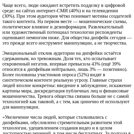
Чаще всего, люди ожидают встретить подделку в цифровой
среде: на сайтах интернет-СМИ (40%) и на телевидении
(30%). При этом аудитория чётко понимает мотивы создателей
такого контента. На первом месте — мошеннические схемы,
политическое влияние и дезинформация. Развлекательный
или художественный потенциал технологии респонденты
оценивают немногим ниже. Для общества дипфейк сегодня —
это прежде всего инструмент манипуляции, а не творчества.
Эмоциональный отклик аудитории на дипфейки остаётся
сдержанным, но тревожным. Доля тех, кто испытывает
откровенный негатив, впервые превысила 43% (ещё 39%
относятся к дипфейкам нейтрально, лишь 3% — позитивно).
Более половины участников опроса (52%) видят в
синтетическом контенте реальную угрозу. Главные страхи
людей вполне конкретны: введение в заблуждение, искажение
картины мира, дискредитация публичных лиц и финансовые
мошенничества. Тревога общества связана больше не с самой
технологией как таковой, а с тем, как цинично её используют
для манипуляции.
«Увеличение числа людей, которые сталкивались с
дипфейками, обусловлено стремительным развитием этой
технологии, удешевлением создания видео и в целом
доступностью решений, в том числе бесплатных. За полгода в