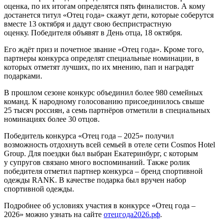
оценка, по их итогам определятся пять финалистов. А кому
достанется титул «Отец года» скажут дети, которые соберутся
вместе 13 октября и дадут свою беспристрастную
оценку. Победителя объявят в День отца, 18 октября.
Его ждёт приз и почетное звание «Отец года». Кроме того,
партнеры конкурса определят специальные номинации, в
которых отметят лучших, по их мнению, пап и наградят
подарками.
В прошлом сезоне конкурс объединил более 980 семейных
команд. К народному голосованию присоединилось свыше
25 тысяч россиян, а семь партнёров отметили в специальных
номинациях более 30 отцов.
Победитель конкурса «Отец года – 2025» получил
возможность отдохнуть всей семьей в отеле сети Cosmos Hotel
Group. Для поездки был выбран Екатеринбург, с которым
у супругов связано много воспоминаний. Также ролик
победителя отметил партнер конкурса – бренд спортивной
одежды RANK. В качестве подарка был вручен набор
спортивной одежды.
Подробнее об условиях участия в конкурсе «Отец года –
2026» можно узнать на сайте
отецгода2026.рф
.