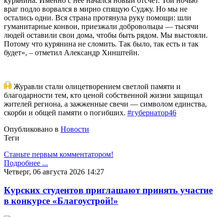
курянина. Именно с нее начался новый отсчет. Той ночью
враг подло ворвался в мирно спящую Суджу. Но мы не
остались одни. Вся страна протянула руку помощи: шли
гуманитарные конвои, приезжали добровольцы — тысячи
людей оставили свои дома, чтобы быть рядом. Мы выстояли.
Потому что курянина не сломить. Так было, так есть и так
будет», – отметил Александр Хинштейн.
Журавли стали олицетворением светлой памяти и
благодарности тем, кто ценой собственной жизни защищал
жителей региона, а зажженные свечи — символом единства,
скорби и общей памяти о погибших.
#губернатор46
Опубликовано в
Новости
Теги
Станьте первым комментатором!
Подробнее ...
Четверг, 06 августа 2026 14:27
Курских студентов приглашают принять участие
в конкурсе «Благоустрой!»