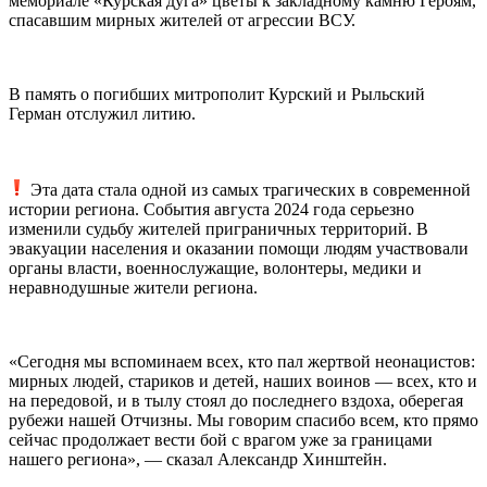
мемориале «Курская дуга» цветы к закладному камню Героям,
спасавшим мирных жителей от агрессии ВСУ.
В память о погибших митрополит Курский и Рыльский
Герман отслужил литию.
️ Эта дата стала одной из самых трагических в современной
истории региона. События августа 2024 года серьезно
изменили судьбу жителей приграничных территорий. В
эвакуации населения и оказании помощи людям участвовали
органы власти, военнослужащие, волонтеры, медики и
неравнодушные жители региона.
«Сегодня мы вспоминаем всех, кто пал жертвой неонацистов:
мирных людей, стариков и детей, наших воинов — всех, кто и
на передовой, и в тылу стоял до последнего вздоха, оберегая
рубежи нашей Отчизны. Мы говорим спасибо всем, кто прямо
сейчас продолжает вести бой с врагом уже за границами
нашего региона», — сказал Александр Хинштейн.