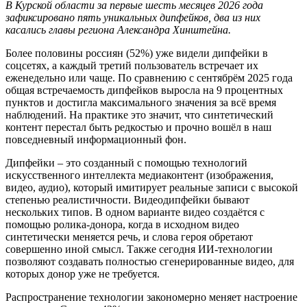
В Курской области за перв
ые шесть месяцев
2026
года
зафиксировано пять уникальных
дипфейков
,
два
из них
касалис
ь
главы региона Александра
Хинштейна
.
Более половины россиян (52%) уже видели дипфейки в
соцсетях, а каждый третий пользователь встречает их
еженедельно или чаще. По сравнению с сентябрём 2025 года
общая встречаемость дипфейков выросла на 9 процентных
пунктов и достигла максимального значения за всё время
наблюдений. На практике это значит, что синтетический
контент перестал быть редкостью и прочно вошёл в наш
повседневный информационный фон.
Дипфейки – это созданный с помощью технологий
искусственного интеллекта медиаконтент (изображения,
видео, аудио), который имитирует реальные записи с высокой
степенью реалистичности. Видеодипфейки бывают
нескольких типов. В одном варианте видео создаётся с
помощью ролика-донора, когда в исходном видео
синтетически меняется речь, и слова героя обретают
совершенно иной смысл. Также сегодня ИИ-технологии
позволяют создавать полностью сгенерированные видео, для
которых донор уже не требуется.
Распространение технологии закономерно меняет настроение